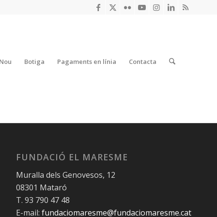
 Nou
Botiga
Pagaments en línia
Contacta
FUNDACIÓ EL MARESME
Muralla dels Genovesos, 12
08301 Mataró
T. 93 790 47 48
E-mail:
fundaciomaresme@fundaciomaresme.cat