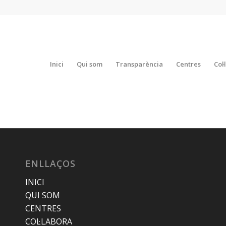
Inici
Qui som
Transparència
Centres
Col
ENLLAÇOS
INICI
QUI SOM
CENTRES
COL·LABORA