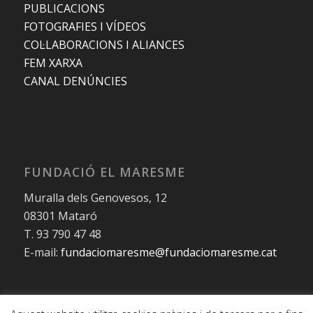
PUBLICACIONS
FOTOGRAFIES I VÍDEOS
COL·LABORACIONS I ALIANCES
FEM XARXA
CANAL DENÚNCIES
FUNDACIÓ EL MARESME
Muralla dels Genovesos, 12
08301 Mataró
T. 93 790 47 48
E-mail:
fundaciomaresme@fundaciomaresme.cat
© Copyright – Fundació el Maresme