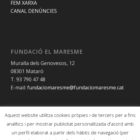
FEM XARXA
CANAL DENÚNCIES
FUNDACIÓ EL MARESME
Muralla dels Genovesos, 12
08301 Mataró
T. 93 790 47 48
E-mail:
fundaciomaresme@fundaciomaresme.cat
© Copyright – Fundació el Maresme
Aquest website utilitza cookies pròpies i de tercers per a fins
Avís legal
analítics i per mostrar publicitat personalitzada d'acord amb
Política de Privacitat
un perfil elaborat a partir dels hàbits de navegació (per
Política de Cookies