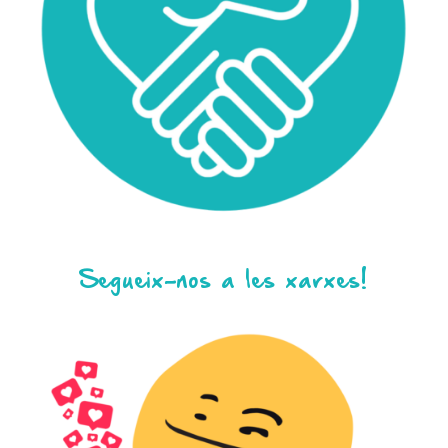
Segueix-nos a les xarxes!