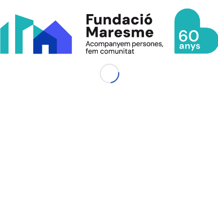
ENLLAÇOS
INICI
QUI SOM
CENTRES
COL·LABORA
FEM Suport
TRANSPARÈNCIA
LLEGATS SOLIDARIS
AL DIA EN UN FLASH – Butlletí de notícies
TREBALL EN XARXA
NOTÍCIES
PUBLICACIONS