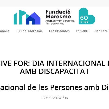
·labora
CEO del Maresme
Les Dissantes
En Santi
Bar Cafè
IVE FOR:
DIA INTERNACIONAL
AMB DISCAPACITAT
nacional de les Persones amb Di
/
07/11/2024
in