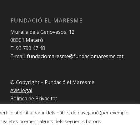
FUNDACIÓ EL MARESME
Muralla dels Genovesos, 12
08301 Mataró
T. 93 790 47 48
E-mail:
fundaciomaresme@fundaciomaresme.cat
© Copyright – Fundació el Maresme
Avís legal
Política de Privacitat
Política de Cookies
perfil elaborat a partir dels hàbits de navegació (per exemple,
Condicions generals de la compra online
 les galetes prement alguns dels següents botons.