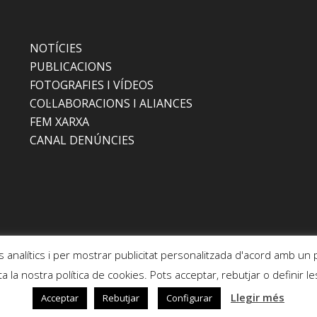
NOTÍCIES
PUBLICACIONS
FOTOGRAFIES I VÍDEOS
COL·LABORACIONS I ALIANCES
FEM XARXA
CANAL DENÚNCIES
s analítics i per mostrar publicitat personalitzada d'acord amb un 
a la nostra política de cookies. Pots acceptar, rebutjar o definir
Llegir més
Acceptar
Rebutjar
Configurar