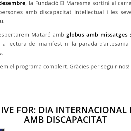
 desembre
, la Fundació El Maresme sortirà al carrer
 persones amb discapacitat intel·lectual i les sev
u.
espertarem Mataró amb
globus amb missatges se
la lectura del manifest ni la parada d’artesania
s.
rem el programa complert. Gràcies per seguir-nos!
IVE FOR:
DIA INTERNACIONAL
AMB DISCAPACITAT