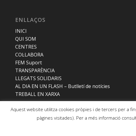
ENLLAÇOS
INICI
QUI SOM
CENTRES
COL·LABORA
FEM Suport
TRANSPARÈNCIA
LLEGATS SOLIDARIS
AL DIA EN UN FLASH – Butlletí de notícies
TREBALL EN XARXA
Aquest website utilitza cookies pròpies i de tercers per a fin
pàgines visitades). Per a més informació consult