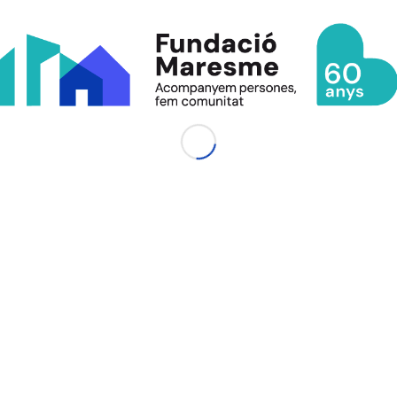
irigit a
persones majors de 18 anys
que acreditin
el·lectual igual o superior al 33% . Se’ls orienta 
 laboral derivats per diferents agents: Serveis
aboral (SIL), ECOM, Promoció Econòmica Ajun
 o directament perquè tenen coneixement de l
alment sense cap formació específica i nul·la expe
el seu futur perfil laboral està per definir. Per
xperiència en treballs no qualificats i, a ca
han perdut el seu treball i amb desocupació de lla
graïm a
Bankia
el seu
compromís social
amb les
el·lectual i les seves famílies de la comarca del Ma
a entrada