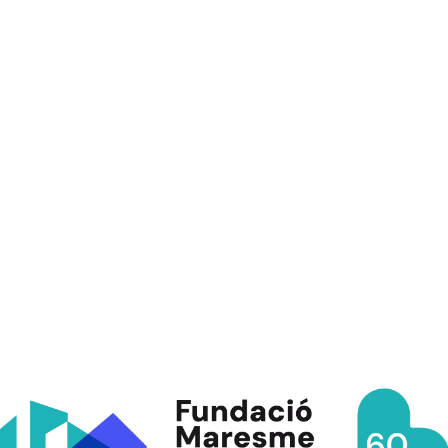
/
15/10/2019
in
NOTÍCIES
or Social és transversal i divers, amb persone
ibilitats. Però hi ha un tret que el caracteritza i 
tats.
ció el Maresme ens adherim al manifest de La C
r Sector, que representa el malestar de tot el se
ord i rebuig a la sentència i condemna del Trib
cés i lamentem, una vegada més, la judicialització de