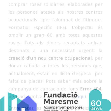
comprar roses solidàries, elaborades per
les persones ateses als nostres centres
ocupacionals i per l’alumnat de l’Itinerari
Formatiu Específic (IFE). L’objectiu és
omplir un gran 60 amb totes aquestes
roses. Tots els diners recaptats aniran
destinats a una necessitat urgent: la
creació d’un nou centre ocupacional
, per
donar cabuda a totes les persones que,
actualment, estan en llista d’espera per
falta de places. Pots saber més sobre la
campanya de captació de fons
Error 404
,
pensada amb aquest objectiu,
aquí
.
Entre totes les persones que participaran