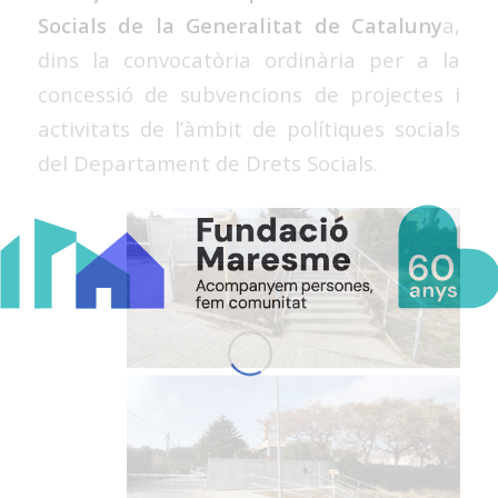
Socials de la Generalitat de Cataluny
a,
dins la convocatòria ordinària per a la
concessió de subvencions de projectes i
activitats de l’àmbit de polítiques socials
del Departament de Drets Socials.