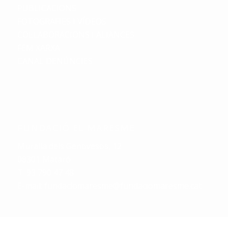
PUBLICACIONS
FOTOGRAFIES I VÍDEOS
COL·LABORACIONS I ALIANCES
FEM XARXA
CANAL DENÚNCIES
FUNDACIÓ EL MARESME
Muralla dels Genovesos, 12
08301 Mataró
T. 93 790 47 48
E-mail:
fundaciomaresme@fundaciomaresme.cat