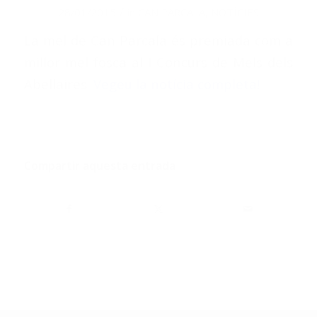
/
28/01/2015
in
CAN PARCALA
,
NOTÍCIES
La mel de Can Parcala és premiada com a
millor mel fosca al I Concurs de Mels dels
Abellaires.
Vegeu la notícia completa!
Compartir aquesta entrada