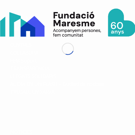
ENLLAÇOS
INICI
QUI SOM
CENTRES
COL·LABORA
FEM Suport
TRANSPARÈNCIA
LLEGATS SOLIDARIS
AL DIA EN UN FLASH – Butlletí de notícies
TREBALL EN XARXA
NOTÍCIES