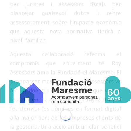
per juristes i assessors fiscals per
plantejar qualsevol dubte i rebre
assessorament sobre l’impacte econòmic
que aquesta nova normativa tindrà a
nivell familiar.
Aquesta col·laboració referma el
compromís que anualment té Roy
Assessors amb la Fundació el Maresme. El
proppassat mes de març Roy Assessors va
fer un donatiu de 6.000 euros que va ser
l’estalvi en paper generat l’any 2014 pel
fet d’enviar les nòmines en format digital
a la major part de les empreses clients de
la gestoria. Una acció amb un clar benefici