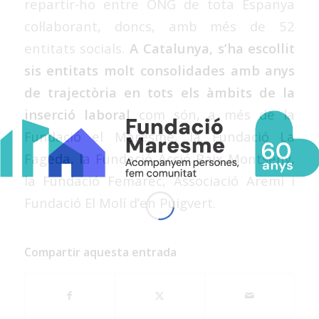
repartir-ho entre ONG de tota Espanya
col·laborant, doncs, amb més de 52
entitats socials.
A Catalunya, s’ha escollit
sis entitats molt consolidades amb anys
de trajectòria en tots els àmbits de la
inserció laboral
com són, a més de la
Fundació el Maresme, la Fundació La
Fageda, la Fundació Acció Baix Montseny,
la Fundació Femarec, Associació Aremi i
Fundació El Molí d’en Puigvert.
Compartir aquesta entrada