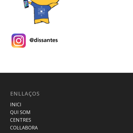
ENLLAÇOS
INICI
QUI SOM
CENTRES
COL·LABORA